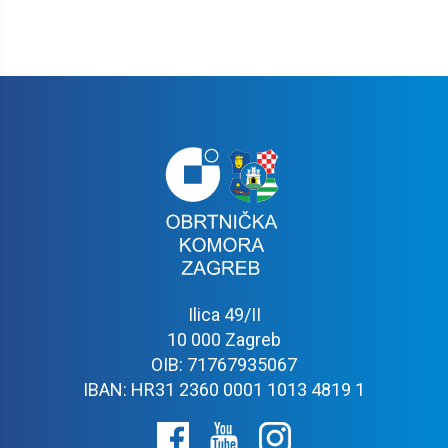
Ilica 49/II
10 000 Zagreb
OIB: 71767935067
IBAN: HR31 2360 0001 1013 4819 1