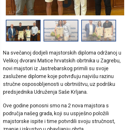
1
/
3
Na svečanoj dodjeli majstorskih diploma održanoj u
Velikoj dvorani Matice hrvatskih obrtnika u Zagrebu,
novi majstori iz Jastrebarskog primili su svoje
zaslužene diplome koje potvrđuju najvišu razinu
stručne osposobljenosti u obrtništvu, uz podršku
predsjednika Udruženja Saše Krljana.
Ove godine ponosni smo na 2 nova majstora s
područja našeg grada, koji su uspješno položili
majstorske ispite i time potvrdili svoju stručnost,
znanje i iskustvo u obavljanju obrta.