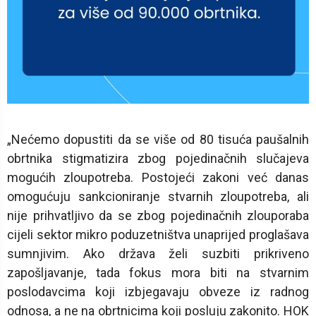
„Nećemo dopustiti da se više od 80 tisuća paušalnih
obrtnika stigmatizira zbog pojedinačnih slučajeva
mogućih zloupotreba. Postojeći zakoni već danas
omogućuju sankcioniranje stvarnih zloupotreba, ali
nije prihvatljivo da se zbog pojedinačnih zlouporaba
cijeli sektor mikro poduzetništva unaprijed proglašava
sumnjivim. Ako država želi suzbiti prikriveno
zapošljavanje, tada fokus mora biti na stvarnim
poslodavcima koji izbjegavaju obveze iz radnog
odnosa, a ne na obrtnicima koji posluju zakonito. HOK