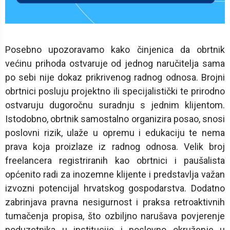
Posebno upozoravamo kako činjenica da obrtnik
većinu prihoda ostvaruje od jednog naručitelja sama
po sebi nije dokaz prikrivenog radnog odnosa. Brojni
obrtnici posluju projektno ili specijalistički te prirodno
ostvaruju dugoročnu suradnju s jednim klijentom.
Istodobno, obrtnik samostalno organizira posao, snosi
poslovni rizik, ulaže u opremu i edukaciju te nema
prava koja proizlaze iz radnog odnosa. Velik broj
freelancera registriranih kao obrtnici i paušalista
općenito radi za inozemne klijente i predstavlja važan
izvozni potencijal hrvatskog gospodarstva. Dodatno
zabrinjava pravna nesigurnost i praksa retroaktivnih
tumačenja propisa, što ozbiljno narušava povjerenje
poduzetnika u institucije i poslovno okruženje u