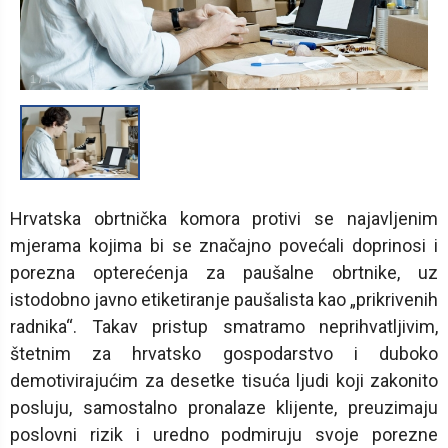
1
/
1
Hrvatska obrtnička komora protivi se najavljenim
mjerama kojima bi se značajno povećali doprinosi i
porezna opterećenja za paušalne obrtnike, uz
istodobno javno etiketiranje paušalista kao „prikrivenih
radnika“. Takav pristup smatramo neprihvatljivim,
štetnim za hrvatsko gospodarstvo i duboko
demotivirajućim za desetke tisuća ljudi koji zakonito
posluju, samostalno pronalaze klijente, preuzimaju
poslovni rizik i uredno podmiruju svoje porezne