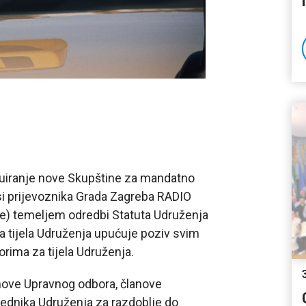
tuiranje nove Skupštine za mandatno
si prijevoznika Grada Zagreba RADIO
e) temeljem odredbi Statuta Udruženja
za tijela Udruženja upućuje poziv svim
rima za tijela Udruženja.
anove Upravnog odbora, članove
ednika Udruženja za razdoblje do