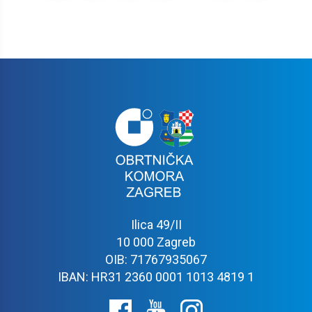
›
»
Ilica 49/II
10 000 Zagreb
OIB: 71767935067
IBAN: HR31 2360 0001 1013 4819 1