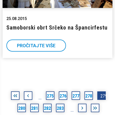
25.08.2015
Samoborski obrt Srčeko na Špancirfestu
PROČITAJTE VIŠE
Stranice
«
‹
275
276
277
278
279
…
prva
prethodna
280
281
282
283
sljedeća
posljednja
…